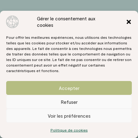
Gérer le consentement aux
cookies
Cryothérapie et Sport : Une
Récupération Optimale
Pour offrir les meilleures expériences, nous utilisons des technologies
telles que les cookies pour stocker et/ou accéder aux informations
des appareils. Le fait de consentir à ces technologies nous permettra
de traiter des données telles que le comportement de navigation ou
La cryothérapie corps entier est largement
les ID uniques sur ce site. Le fait de ne pas consentir ou de retirer son
utilisée par les
sportifs
professionnels et
consentement peut avoir un effet négatif sur certaines
caractéristiques et fonctions.
amateurs pour améliorer leurs performances et
réduire les délais de récupération. Chez
Maison
Synèse
à Annecy, nous vous offrons un cadre
Accepter
sécurisé et professionnel pour optimiser vos
Refuser
séances de cryothérapie après l’effort
physique.
Voir les préférences
Les bienfaits pour les sportifs :
Politique de cookies