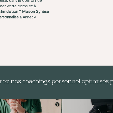
ense, dans le confort de
mer votre corps et à
timulation
?
Maison Synèse
ersonnalisé
à Annecy.
ez nos coachings personnel optimisés p