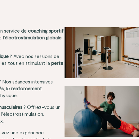
un service de
coaching sportif
de
l'électrostimulation globale
ique
? Avec nos sessions de
es tout en stimulant la
perte
 Nos séances intensives
és
, le
renforcement
physique.
musculaires
? Offrez-vous un
l’électrostimulation,
x.
vivez une expérience