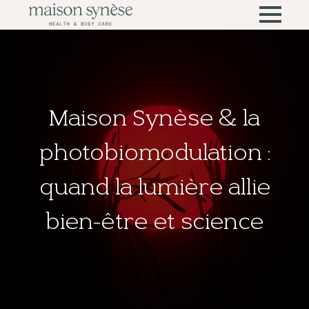
Maison Synèse & la
photobiomodulation :
quand la lumière allie
bien-être et science